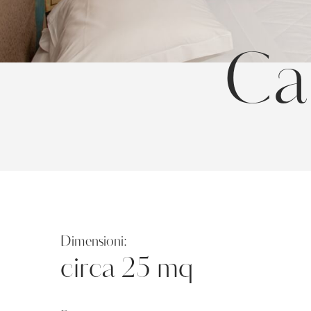
Ca
MESSAGG
Ho letto 
Acconsen
invio di ma
Dimensioni:
circa 25 mq