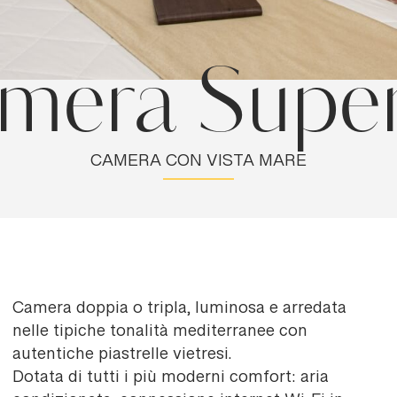
mera Super
*
IO
CAMERA CON VISTA MARE
e accettato l'
informativa sulla privacy
e il trattamento dei dati personali.
to al trattamento dei dati come risultante dell'
informativa privacy
per le
teriale promozionale
Camera doppia o tripla, luminosa e arredata
nelle tipiche tonalità mediterranee con
autentiche piastrelle vietresi.
Dotata di tutti i più moderni comfort: aria