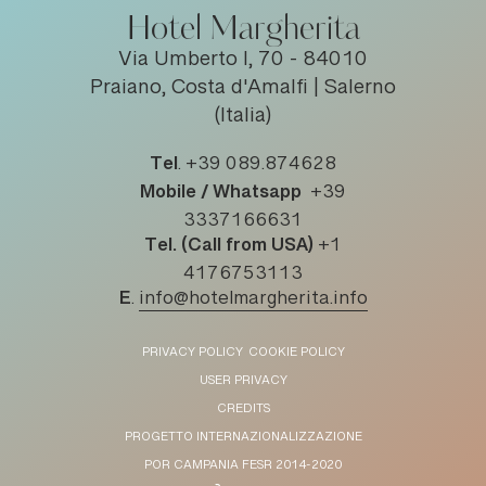
Hotel Margherita
Via Umberto I, 70 - 84010
Praiano, Costa d'Amalfi | Salerno
(Italia)
Tel
.
+39 089.874628
Mobile / Whatsapp
+39
3337166631
Tel. (Call from USA)
+1
4176753113
E
.
info@hotelmargherita.info
PRIVACY POLICY
COOKIE POLICY
USER PRIVACY
CREDITS
PROGETTO INTERNAZIONALIZZAZIONE
POR CAMPANIA FESR 2014-2020