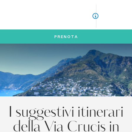
ITA
ENG
PRENOTA
I suggestivi itinerari
della Via Crucis in