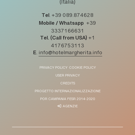
(Italia)
Tel
.
+39 089.874628
Mobile / Whatsapp
+39
3337166631
Tel. (Call from USA)
+1
4176753113
E
.
info@hotelmargherita.info
PRIVACY POLICY
COOKIE POLICY
USER PRIVACY
CREDITS
PROGETTO INTERNAZIONALIZZAZIONE
POR CAMPANIA FESR 2014-2020
AGENZIE