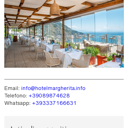
Email:
info@hotelmargherita.info
Telefono:
+39089874628
Whatsapp:
+393337166631