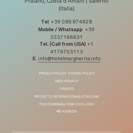
Praiano, Costa d'Amalfi | Salerno
(Italia)
Tel
.
+39 089.874628
Mobile / Whatsapp
+39
3337166631
Tel. (Call from USA)
+1
4176753113
E
.
info@hotelmargherita.info
PRIVACY POLICY
COOKIE POLICY
USER PRIVACY
CREDITS
PROGETTO INTERNAZIONALIZZAZIONE
POR CAMPANIA FESR 2014-2020
AGENZIE