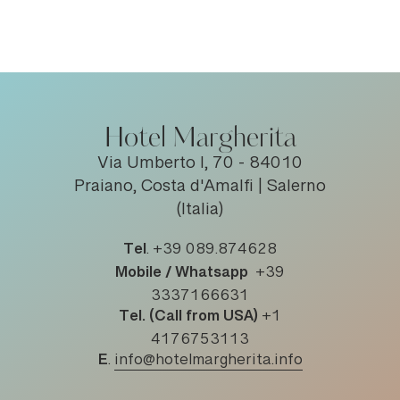
Hotel Margherita
Via Umberto I, 70 - 84010
Praiano, Costa d'Amalfi | Salerno
(Italia)
Tel
.
+39 089.874628
Mobile / Whatsapp
+39
3337166631
Tel. (Call from USA)
+1
4176753113
E
.
info@hotelmargherita.info