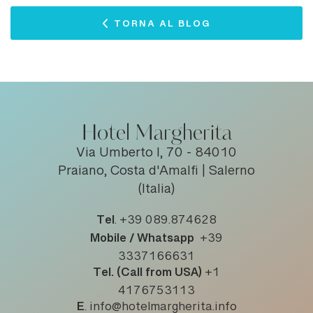
TORNA AL BLOG
Hotel Margherita
Via Umberto I, 70 - 84010
Praiano, Costa d'Amalfi | Salerno
(Italia)
Tel
.
+39 089.874628
Mobile / Whatsapp
+39
3337166631
Tel. (Call from USA)
+1
4176753113
E
.
info@hotelmargherita.info