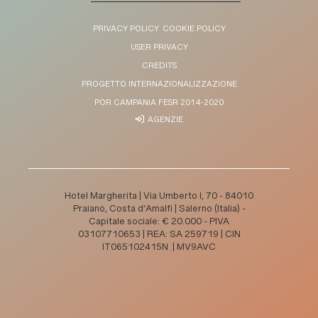
PRIVACY POLICY
COOKIE POLICY
USER PRIVACY
CREDITS
PROGETTO INTERNAZIONALIZZAZIONE
POR CAMPANIA FESR 2014-2020
AGENZIE
Hotel Margherita | Via Umberto I, 70 - 84010
Praiano, Costa d'Amalfi | Salerno (Italia) -
Capitale sociale: € 20.000 - PIVA
03107710653 | REA: SA 259719 | CIN
IT065102415N | MV9AVC