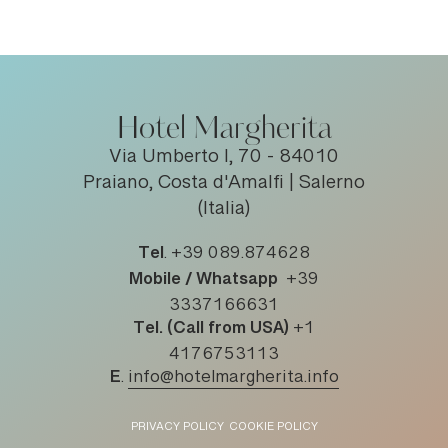
Hotel Margherita
Via Umberto I, 70 - 84010
Praiano, Costa d'Amalfi | Salerno
(Italia)
Tel
.
+39 089.874628
Mobile / Whatsapp
+39
3337166631
Tel. (Call from USA)
+1
4176753113
E
.
info@hotelmargherita.info
PRIVACY POLICY
COOKIE POLICY