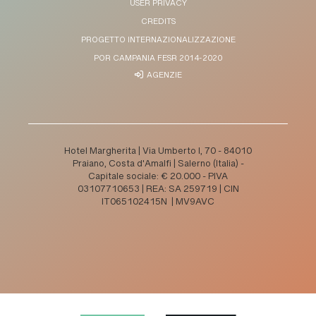
USER PRIVACY
CREDITS
PROGETTO INTERNAZIONALIZZAZIONE
POR CAMPANIA FESR 2014-2020
AGENZIE
Hotel Margherita | Via Umberto I, 70 - 84010
Praiano, Costa d'Amalfi | Salerno (Italia) -
Capitale sociale: € 20.000 - PIVA
03107710653 | REA: SA 259719 | CIN
IT065102415N | MV9AVC