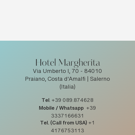
Hotel Margherita
Via Umberto I, 70 - 84010
Praiano, Costa d'Amalfi | Salerno
(Italia)
Tel
.
+39 089.874628
Mobile / Whatsapp
+39
3337166631
Tel. (Call from USA)
+1
4176753113