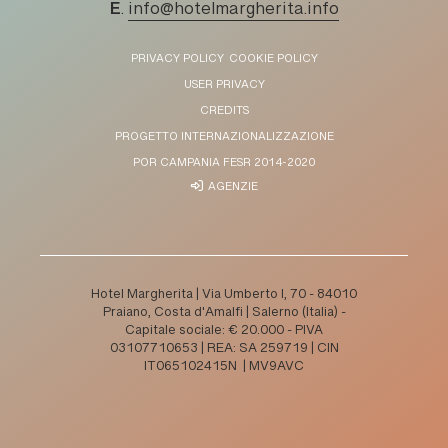
E
.
info@hotelmargherita.info
PRIVACY POLICY
COOKIE POLICY
USER PRIVACY
CREDITS
PROGETTO INTERNAZIONALIZZAZIONE
POR CAMPANIA FESR 2014-2020
AGENZIE
Hotel Margherita | Via Umberto I, 70 - 84010
Praiano, Costa d'Amalfi | Salerno (Italia) -
Capitale sociale: € 20.000 - PIVA
03107710653 | REA: SA 259719 | CIN
IT065102415N | MV9AVC